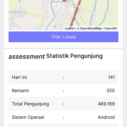
Leaflet
|
© OpenStreetMap
|
OpenSID
Titik Lokasi
Statistik Pengunjung
assessment
Hari ini
:
141
Kemarin
:
350
Total Pengunjung
:
469.169
Sistem Operasi
:
Android