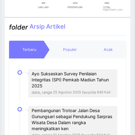
959
1034
1993
LAKI-LAKI
PEREMPUAN
TOTAL
Highcharts.com
End of interactive chart.
Arsip Artikel
folder
Terbaru
Populer
Acak
Ayo Sukseskan Survey Penilaian
Integritas (SPI) Pemkab Madiun Tahun
2025
date_range
favorite
25 Agustus 2025
640 Kali
Pembangunan Trotoar Jalan Desa
Gunungsari sebagai Pendukung Sarpras
Wisata Desa Dalam rangka
meningkatkan ken