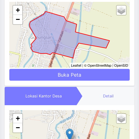
+
−
Leaflet
|
© OpenStreetMap
|
OpenSID
Buka Peta
Lokasi Kantor Desa
Detail
+
−