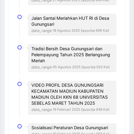
date_range
favorite
21 Agustus 2025
844 Kali
Jalan Santai Meriahkan HUT RI di Desa
Gunungsari
date_range
favorite
18 Agustus 2025
696 Kali
Tradisi Bersih Desa Gunungsari dan
Pelempayung Tahun 2025 Berlangsung
Meriah
date_range
favorite
05 Agustus 2025
593 Kali
VIDEO PROFIL DESA GUNUNGSARI
KECAMATAN MADIUN KABUPATEN
MADIUN OLEH KKN 68 UNIVERSITAS
SEBELAS MARET TAHUN 2025
date_range
favorite
19 Februari 2025
948 Kali
Sosialisasi Peraturan Desa Gunungsari